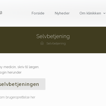
Forside
Nyheder
Om klinikken
Selvbetjening
Selvbetjening
rny medicin, skriv til lægen.
ogin herunder
selvbetjeningen
m brugeroprettelse her