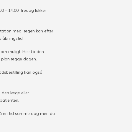
.00 – 14.00, fredag lukker
ultation med lægen kan efter
s åbningstid.
om muligt. Helst inden
r at planlægge dagen.
tidsbestilling kan også
 den læge eller
 patienten.
 få en tid samme dag men du