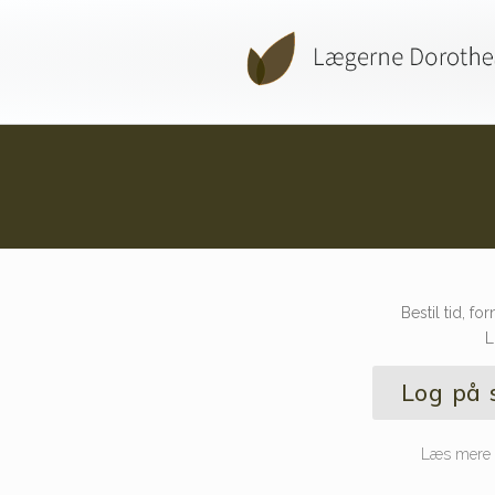
Bestil tid, fo
L
Log på 
Læs mere o