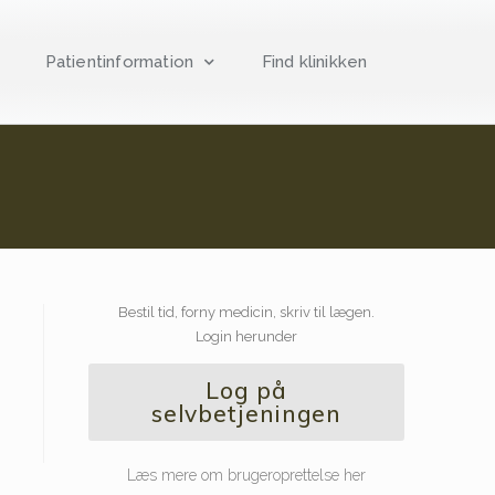
Patientinformation
Find klinikken
Bestil tid, forny medicin, skriv til lægen.
Login herunder
Log på
selvbetjeningen
Læs mere om brugeroprettelse her